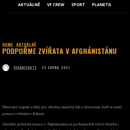
AKTUÁLNĚ
VF CREW
SPORT
PLANETA
ZVÍŘ
HOME
AKTUÁLNĚ
PODPOŘME ZVÍŘATA V AFGHÁNISTÁNU
22 SRPNA, 2021
VEGANFIGHT2
Facebook
Twitter
WhatsApp
ReddIt
Obrovský respekt a díky pro všechny statečné lidi z @nowzad, kteří se snaží
pomoci zvířatům v Kábulu.
Aktuální politická situace v Afghánistánu se pochopitelně ničivě dotýká i