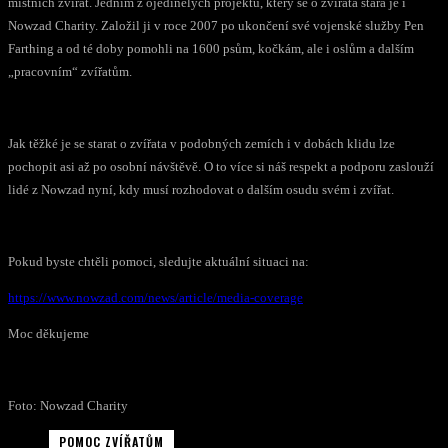
místních zvířat. Jedním z ojedinělých projektů, který se o zvířata stará je i
Nowzad Charity. Založil ji v roce 2007 po ukončení své vojenské služby Pen
Farthing a od té doby pomohli na 1600 psům, kočkám, ale i oslům a dalším
„pracovním“ zvířatům.
Jak těžké je se starat o zvířata v podobných zemích i v dobách klidu lze
pochopit asi až po osobní návštěvě. O to více si náš respekt a podporu zaslouží
lidé z Nowzad nyní, kdy musí rozhodovat o dalším osudu svém i zvířat.
Pokud byste chtěli pomoci, sledujte aktuální situaci na:
https://www.nowzad.com/news/article/media-coverage
Moc děkujeme
Foto: Nowzad Charity
POMOC ZVÍŘATŮM