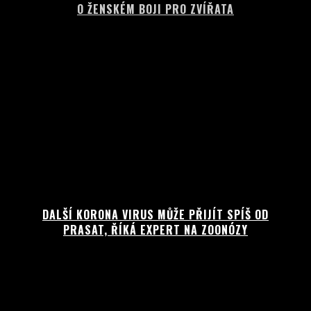
O ŽENSKÉM BOJI PRO ZVÍŘATA
DALŠÍ KORONA VIRUS MŮŽE PŘIJÍT SPÍŠ OD
PRASAT, ŘÍKÁ EXPERT NA ZOONÓZY