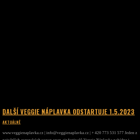
DALŠÍ VEGGIE NÁPLAVKA ODSTARTUJE 1.5.2023
AKTUÁLNĚ
www.veggienaplavka.cz | info@veggienaplavka.cz | + 420 773 531 577 Jeden z
největších evropských vegan open-air festivalů Veggie Náplavka nabídne i