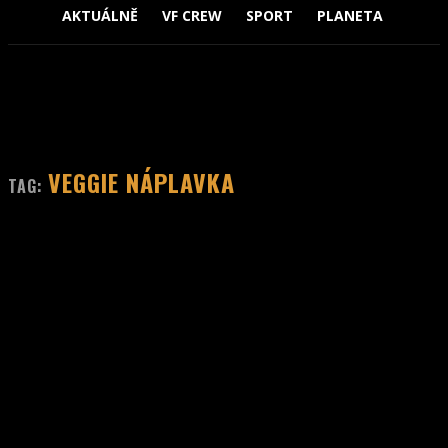
AKTUÁLNĚ
VF CREW
SPORT
PLANETA
ZVÍŘ
VEGGIE NÁPLAVKA
TAG: