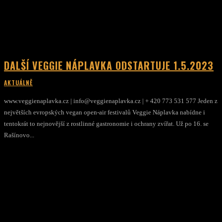
DALŠÍ VEGGIE NÁPLAVKA ODSTARTUJE 1.5.2023
AKTUÁLNĚ
www.veggienaplavka.cz | info@veggienaplavka.cz | + 420 773 531 577 Jeden z
největších evropských vegan open-air festivalů Veggie Náplavka nabídne i
tentokrát to nejnovější z rostlinné gastronomie i ochrany zvířat. Už po 16. se
Rašínovo...