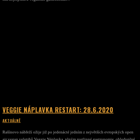
VEGGIE NÁPLAVKA RESTART: 28.6.2020
AKTUÁLNĚ
Rašínovo nábřeží ožije již po jedenácté jedním z největších evropských open
air vegan veletrhů Veggie Náplavka, plným rostlinné gastronomie, ohleduplné